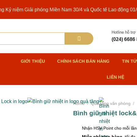
ng Kỷ niệm Giải phóng Miền Nam 30/4 và Quốc tế Lao động 01
Hotline hỗ trợ
(024) 6686
Ủ
GIỚI THIỆU
CHÍNH SÁCH BÁN HÀNG
TIN T
LIÊN HỆ
Home
/
Quà tặng văn phòng
/
Bình giữ nhiệt lock&
Nhận HSV Point cho mỗi lầ
Miễn phí giao hàng
, tối đa