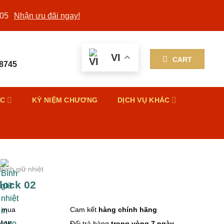
/05
Nhận ưu đãi ngay!
VI
CART
 8745
ỨC
KỶ NIỆM CHƯƠNG
DỊCH VỤ KHÁC
Bình giữ nhiệt
lock 02
n mua
Cam kết
hàng chính hãng
 44K
Đổi trả hàng
trong vòng 7 ngày