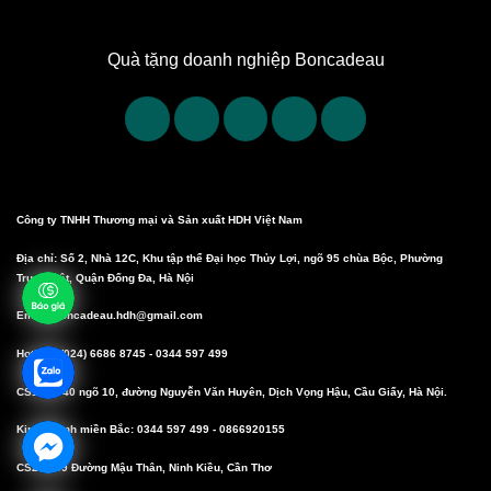
Quà tặng doanh nghiệp Boncadeau
Công ty TNHH Thương mại và Sản xuất HDH Việt Nam
Địa chỉ: Số 2, Nhà 12C, Khu tập thể Đại học Thủy Lợi, ngõ 95 chùa Bộc, Phường
Trung Liệt, Quận Đống Đa, Hà Nội
Email: boncadeau.hdh@gmail.com
Hotline: (024) 6686 8745 - 0344 597 499
CS1: Số 40 ngõ 10, đường Nguyễn Văn Huyên, Dịch Vọng Hậu, Cầu Giấy, Hà Nội.
Kinh doanh miền Bắc: 0344 597 499 - 0866920155
CS2: 10/9 Đường Mậu Thân, Ninh Kiều, Cần Thơ