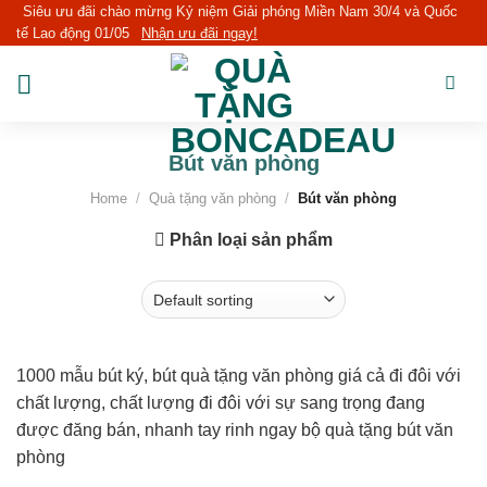
Skip
Siêu ưu đãi chào mừng Kỷ niệm Giải phóng Miền Nam 30/4 và Quốc
tế Lao động 01/05
Nhận ưu đãi ngay!
to
content
Bút văn phòng
Home
/
Quà tặng văn phòng
/
Bút văn phòng
Phân loại sản phẩm
1000 mẫu bút ký, bút quà tặng văn phòng giá cả đi đôi với
chất lượng, chất lượng đi đôi với sự sang trọng đang
được đăng bán, nhanh tay rinh ngay bộ quà tặng bút văn
phòng