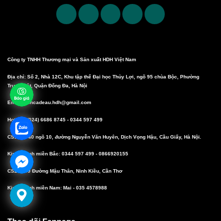
Công ty TNHH Thương mại và Sản xuất HDH Việt Nam
Địa chỉ: Số 2, Nhà 12C, Khu tập thể Đại học Thủy Lợi, ngõ 95 chùa Bộc, Phường
Trung Liệt, Quận Đống Đa, Hà Nội
Email: boncadeau.hdh@gmail.com
Hotline: (024) 6686 8745 - 0344 597 499
CS1: Số 40 ngõ 10, đường Nguyễn Văn Huyên, Dịch Vọng Hậu, Cầu Giấy, Hà Nội.
Kinh doanh miền Bắc: 0344 597 499 - 0866920155
CS2: 10/9 Đường Mậu Thân, Ninh Kiều, Cần Thơ
Kinh doanh miền Nam: Mai - 035 4578988