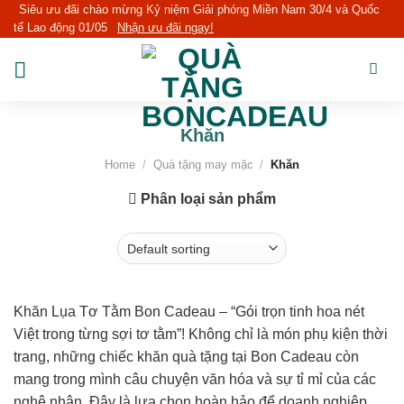
Skip
Siêu ưu đãi chào mừng Kỷ niệm Giải phóng Miền Nam 30/4 và Quốc
tế Lao động 01/05
Nhận ưu đãi ngay!
to
content
Khăn
Home
/
Quà tặng may mặc
/
Khăn
Phân loại sản phẩm
Khăn Lụa Tơ Tằm Bon Cadeau – “Gói trọn tinh hoa nét
Việt trong từng sợi tơ tằm”! Không chỉ là món phụ kiện thời
trang, những chiếc khăn quà tặng tại Bon Cadeau còn
mang trong mình câu chuyện văn hóa và sự tỉ mỉ của các
nghệ nhân. Đây là lựa chọn hoàn hảo để doanh nghiệp