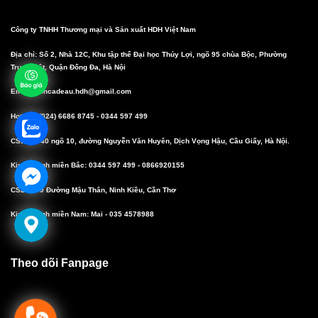
Công ty TNHH Thương mại và Sản xuất HDH Việt Nam
Địa chỉ: Số 2, Nhà 12C, Khu tập thể Đại học Thủy Lợi, ngõ 95 chùa Bộc, Phường
Trung Liệt, Quận Đống Đa, Hà Nội
Email: boncadeau.hdh@gmail.com
Hotline: (024) 6686 8745 - 0344 597 499
CS1: Số 40 ngõ 10, đường Nguyễn Văn Huyên, Dịch Vọng Hậu, Cầu Giấy, Hà Nội.
Kinh doanh miền Bắc: 0344 597 499 - 0866920155
CS2: 10/9 Đường Mậu Thân, Ninh Kiều, Cần Thơ
Kinh doanh miền Nam: Mai - 035 4578988
Theo dõi Fanpage