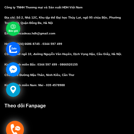
Công ty TNHH Thương mại và Sản xuất HDH Việt Nam
Địa chỉ: Số 2, Nhà 12C, Khu tập thể Đại học Thủy Lợi, ngõ 95 chùa Bộc, Phường
Trung Liệt, Quận Đống Đa, Hà Nội
Email: boncadeau.hdh@gmail.com
Hotline: (024) 6686 8745 - 0344 597 499
CS1: Số 40 ngõ 10, đường Nguyễn Văn Huyên, Dịch Vọng Hậu, Cầu Giấy, Hà Nội.
Kinh doanh miền Bắc: 0344 597 499 - 0866920155
CS2: 10/9 Đường Mậu Thân, Ninh Kiều, Cần Thơ
Kinh doanh miền Nam: Mai - 035 4578988
Theo dõi Fanpage