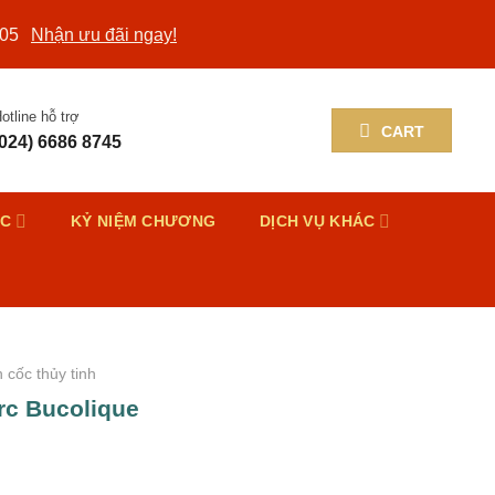
/05
Nhận ưu đãi ngay!
otline hỗ trợ
CART
(024) 6686 8745
ỨC
KỶ NIỆM CHƯƠNG
DỊCH VỤ KHÁC
 cốc thủy tinh
rc Bucolique