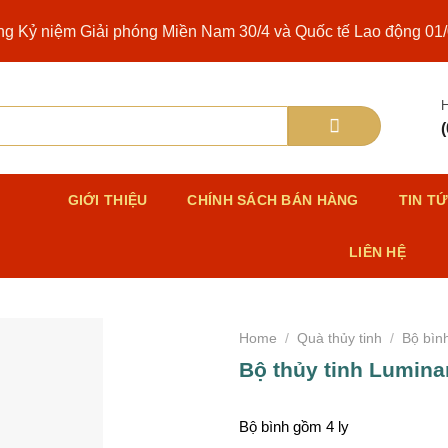
ng Kỷ niệm Giải phóng Miền Nam 30/4 và Quốc tế Lao động 01
H
Ủ
GIỚI THIỆU
CHÍNH SÁCH BÁN HÀNG
TIN T
LIÊN HỆ
Home
/
Quà thủy tinh
/
Bộ bình
Bộ thủy tinh Lumina
Bộ bình gồm 4 ly