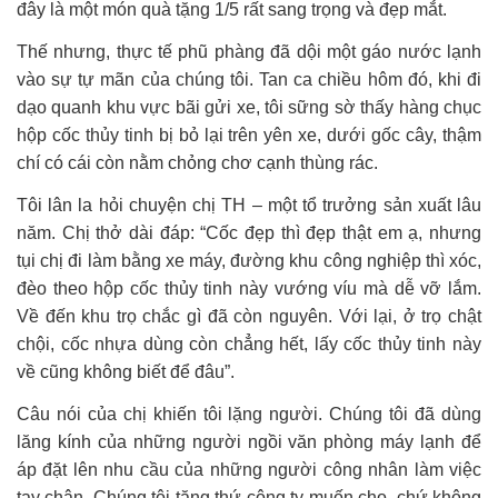
đây là một món quà tặng 1/5 rất sang trọng và đẹp mắt.
Thế nhưng, thực tế phũ phàng đã dội một gáo nước lạnh
vào sự tự mãn của chúng tôi. Tan ca chiều hôm đó, khi đi
dạo quanh khu vực bãi gửi xe, tôi sững sờ thấy hàng chục
hộp cốc thủy tinh bị bỏ lại trên yên xe, dưới gốc cây, thậm
chí có cái còn nằm chỏng chơ cạnh thùng rác.
Tôi lân la hỏi chuyện chị TH – một tổ trưởng sản xuất lâu
năm. Chị thở dài đáp: “Cốc đẹp thì đẹp thật em ạ, nhưng
tụi chị đi làm bằng xe máy, đường khu công nghiệp thì xóc,
đèo theo hộp cốc thủy tinh này vướng víu mà dễ vỡ lắm.
Về đến khu trọ chắc gì đã còn nguyên. Với lại, ở trọ chật
chội, cốc nhựa dùng còn chẳng hết, lấy cốc thủy tinh này
về cũng không biết để đâu”.
Câu nói của chị khiến tôi lặng người. Chúng tôi đã dùng
lăng kính của những người ngồi văn phòng máy lạnh để
áp đặt lên nhu cầu của những người công nhân làm việc
tay chân. Chúng tôi tặng thứ công ty muốn cho, chứ không