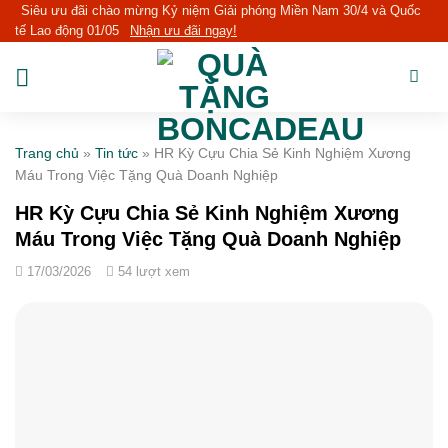
Skip
Siêu ưu đãi chào mừng Kỷ niệm Giải phóng Miền Nam 30/4 và Quốc
tế Lao động 01/05
Nhận ưu đãi ngay!
to
content
Trang chủ
»
Tin tức
»
HR Kỳ Cựu Chia Sẻ Kinh Nghiệm Xương
Máu Trong Việc Tặng Quà Doanh Nghiệp
HR Kỳ Cựu Chia Sẻ Kinh Nghiệm Xương
Máu Trong Việc Tặng Quà Doanh Nghiệp
17/03/2026
54 lượt xem