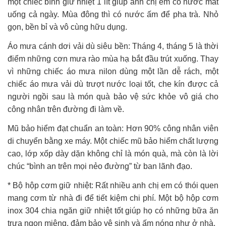
một chiếc bình giữ nhiệt 1 lít giúp anh chị em có nước mát
uống cả ngày. Mùa đông thì có nước ấm để pha trà. Nhỏ
gọn, bền bỉ và vô cùng hữu dụng.
Áo mưa cánh dơi vải dù siêu bền: Tháng 4, tháng 5 là thời
điểm những cơn mưa rào mùa hạ bắt đầu trút xuống. Thay
vì những chiếc áo mưa nilon dùng một lần dễ rách, một
chiếc áo mưa vải dù trượt nước loại tốt, che kín được cả
người ngồi sau là món quà bảo vệ sức khỏe vô giá cho
công nhân trên đường đi làm về.
Mũ bảo hiểm đạt chuẩn an toàn: Hơn 90% công nhân viên
di chuyển bằng xe máy. Một chiếc mũ bảo hiểm chất lượng
cao, lớp xốp dày dặn không chỉ là món quà, mà còn là lời
chúc “bình an trên mọi nẻo đường” từ ban lãnh đạo.
* Bộ hộp cơm giữ nhiệt: Rất nhiều anh chị em có thói quen
mang cơm từ nhà đi để tiết kiệm chi phí. Một bộ hộp cơm
inox 304 chia ngăn giữ nhiệt tốt giúp họ có những bữa ăn
trưa ngon miệng, đảm bảo vệ sinh và ấm nóng như ở nhà.