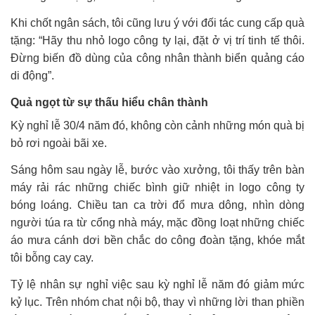
Khi chốt ngân sách, tôi cũng lưu ý với đối tác cung cấp quà
tặng: “Hãy thu nhỏ logo công ty lại, đặt ở vị trí tinh tế thôi.
Đừng biến đồ dùng của công nhân thành biển quảng cáo
di động”.
Quả ngọt từ sự thấu hiểu chân thành
Kỳ nghỉ lễ 30/4 năm đó, không còn cảnh những món quà bị
bỏ rơi ngoài bãi xe.
Sáng hôm sau ngày lễ, bước vào xưởng, tôi thấy trên bàn
máy rải rác những chiếc bình giữ nhiệt in logo công ty
bóng loáng. Chiều tan ca trời đổ mưa dông, nhìn dòng
người túa ra từ cổng nhà máy, mặc đồng loạt những chiếc
áo mưa cánh dơi bền chắc do công đoàn tặng, khóe mắt
tôi bỗng cay cay.
Tỷ lệ nhân sự nghỉ việc sau kỳ nghỉ lễ năm đó giảm mức
kỷ lục. Trên nhóm chat nội bộ, thay vì những lời than phiền