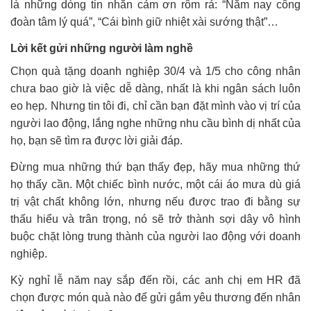
là những dòng tin nhắn cảm ơn rôm rả: “Năm nay công
đoàn tâm lý quá”, “Cái bình giữ nhiệt xài sướng thật”…
Lời kết gửi những người làm nghề
Chọn quà tặng doanh nghiệp 30/4 và 1/5 cho công nhân
chưa bao giờ là việc dễ dàng, nhất là khi ngân sách luôn
eo hẹp. Nhưng tin tôi đi, chỉ cần bạn đặt mình vào vị trí của
người lao động, lắng nghe những nhu cầu bình dị nhất của
họ, bạn sẽ tìm ra được lời giải đáp.
Đừng mua những thứ bạn thấy đẹp, hãy mua những thứ
họ thấy cần. Một chiếc bình nước, một cái áo mưa dù giá
trị vật chất không lớn, nhưng nếu được trao đi bằng sự
thấu hiểu và trân trọng, nó sẽ trở thành sợi dây vô hình
buộc chặt lòng trung thành của người lao động với doanh
nghiệp.
Kỳ nghỉ lễ năm nay sắp đến rồi, các anh chị em HR đã
chọn được món quà nào để gửi gắm yêu thương đến nhân