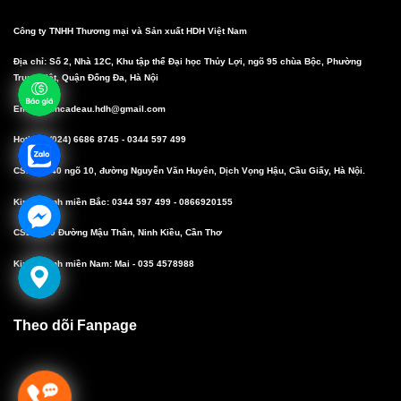
Công ty TNHH Thương mại và Sản xuất HDH Việt Nam
Địa chỉ: Số 2, Nhà 12C, Khu tập thể Đại học Thủy Lợi, ngõ 95 chùa Bộc, Phường
Trung Liệt, Quận Đống Đa, Hà Nội
Email: boncadeau.hdh@gmail.com
Hotline: (024) 6686 8745 - 0344 597 499
CS1: Số 40 ngõ 10, đường Nguyễn Văn Huyên, Dịch Vọng Hậu, Cầu Giấy, Hà Nội.
Kinh doanh miền Bắc: 0344 597 499 - 0866920155
CS2: 10/9 Đường Mậu Thân, Ninh Kiều, Cần Thơ
Kinh doanh miền Nam: Mai - 035 4578988
Theo dõi Fanpage