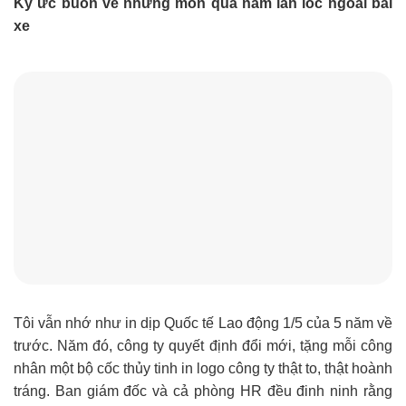
Ký ức buồn về những món quà nằm lăn lóc ngoài bãi
xe
Tôi vẫn nhớ như in dịp Quốc tế Lao động 1/5 của 5 năm về
trước. Năm đó, công ty quyết định đổi mới, tặng mỗi công
nhân một bộ cốc thủy tinh in logo công ty thật to, thật hoành
tráng. Ban giám đốc và cả phòng HR đều đinh ninh rằng