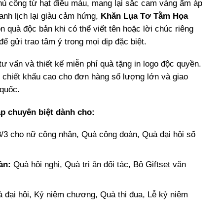
thủ công từ hạt điều màu, mang lại sắc cam vàng ấm áp
hanh lịch lại giàu cảm hứng,
Khăn Lụa Tơ Tằm Họa
n quà độc bản khi có thể viết tên hoặc lời chúc riêng
để gửi trao tâm ý trong mọi dịp đặc biệt.
tư vấn và thiết kế miễn phí quà tặng in logo độc quyền.
 chiết khấu cao cho đơn hàng số lượng lớn và giao
 quốc.
áp chuyên biệt dành cho:
3 cho nữ công nhân, Quà công đoàn, Quà đại hội số
àn:
Quà hội nghị, Quà tri ân đối tác, Bộ Giftset văn
 đại hội, Kỷ niệm chương, Quà thi đua, Lễ kỷ niệm