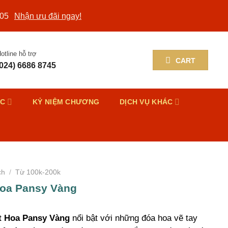
/05
Nhận ưu đãi ngay!
otline hỗ trợ
CART
(024) 6686 8745
ỨC
KỶ NIỆM CHƯƠNG
DỊCH VỤ KHÁC
ch
/
Từ 100k-200k
Hoa Pansy Vàng
t Hoa Pansy Vàng
nổi bật với những đóa hoa vẽ tay