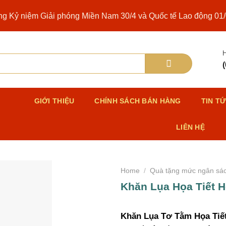
ng Kỷ niệm Giải phóng Miền Nam 30/4 và Quốc tế Lao động 01
H
Ủ
GIỚI THIỆU
CHÍNH SÁCH BÁN HÀNG
TIN T
LIÊN HỆ
Home
/
Quà tặng mức ngân sá
Khăn Lụa Họa Tiết 
Khăn Lụa Tơ Tằm Họa Tiế