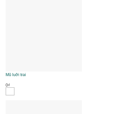
Mũ luỡi trai
0
₫