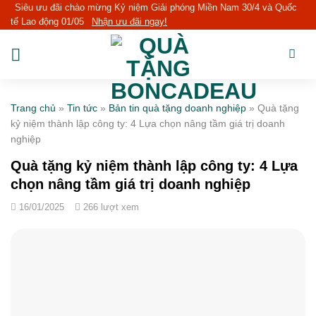
Skip
Siêu ưu đãi chào mừng Kỷ niệm Giải phóng Miền Nam 30/4 và Quốc
tế Lao động 01/05
Nhận ưu đãi ngay!
to
content
Trang chủ
»
Tin tức
»
Bản tin quà tặng doanh nghiệp
»
Quà tặng
kỷ niệm thành lập công ty: 4 Lựa chọn nâng tầm giá trị doanh
nghiệp
Quà tặng kỷ niệm thành lập công ty: 4 Lựa
chọn nâng tầm giá trị doanh nghiệp
16/01/2025
266 lượt xem