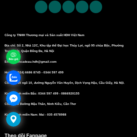
Công ty TNHH Thương mại và Sản xuất HDH Việt Nam
Địa chỉ: Số 2, Nhà 12C, Khu tập thể Đại học Thủy Lợi, ngõ 95 chùa Bộc, Phường
Trung Liệt, Quận Đống Đa, Hà Nội
Email: boncadeau.hdh@gmail.com
Hotline: (024) 6686 8745 - 0344 597 499
CS1: Số 40 ngõ 10, đường Nguyễn Văn Huyên, Dịch Vọng Hậu, Cầu Giấy, Hà Nội.
Kinh doanh miền Bắc: 0344 597 499 - 0866920155
CS2: 10/9 Đường Mậu Thân, Ninh Kiều, Cần Thơ
Kinh doanh miền Nam: Mai - 035 4578988
Theo dõi Fanpage